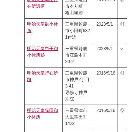
在所遺構
市本丸町
亀山城跡
明治天皇御小休
三重県鈴鹿
2023/5/1
◎
所
市小田町632-
1付近
明治天皇白子御
三重県鈴鹿
2023/5/1
○
小休所跡
市江島本町
20-2
明治天皇行在所
三重県鈴鹿
2016/9/16
◎
跡
市神戸2丁目
3-41
専修寺神戸
別院
明治天皇窪田御
三重県津市
2016/9/16
◎
小休所
大里窪田町
1422