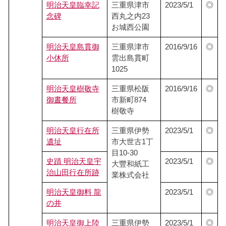
明治天皇臨幸記
三重県津市
2023/5/1
◎
念碑
西丸之内23
お城西公園
明治天皇島貫御
三重県津市
2016/9/16
◎
小休所
雲出島貫町
1025
明治天皇樹敬寺
三重県松阪
2016/9/16
◎
御晝餐所
市新町874
樹敬寺
明治天皇行在所
三重県伊勢
2023/5/1
◎
遺址
市大世古1丁
目10-30
史蹟 明治天皇宇
2023/5/1
◎
大豐和紙工
治山田行在所跡
業株式会社
明治天皇御料 龍
2023/5/1
◎
の井
明治天皇御上陸
三重県伊勢
2023/5/1
◎