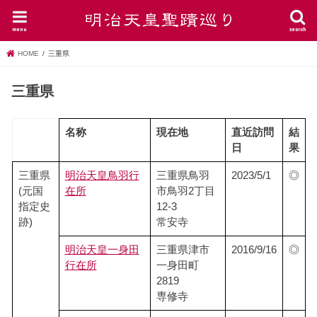
menu
search
HOME
三重県
三重県
名称
現在地
直近訪問
結
日
果
三重県
明治天皇鳥羽行
三重県鳥羽
2023/5/1
◎
(元国
在所
市鳥羽2丁目
指定史
12-3
跡)
常安寺
明治天皇一身田
三重県津市
2016/9/16
◎
行在所
一身田町
2819
専修寺