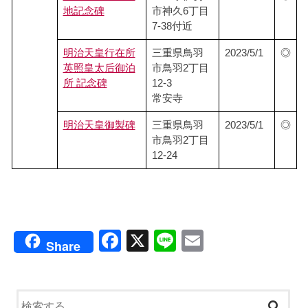
地記念碑
市神久6丁目
7-38付近
明治天皇行在所
三重県鳥羽
2023/5/1
◎
英照皇太后御泊
市鳥羽2丁目
所 記念碑
12-3
常安寺
明治天皇御製碑
三重県鳥羽
2023/5/1
◎
市鳥羽2丁目
12-24
F
X
Li
E
Share
a
n
m
c
e
ail
e