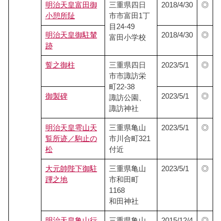
明治天皇富田御
三重県四日
2018/4/30
◎
小憩所阯
市市富田1丁
目24-49
明治天皇御駐輦
2018/4/30
◎
富田小学校
跡
誓之御柱
三重県四日
2023/5/1
◎
市市諏訪栄
町22-38
御製碑
2023/5/1
◎
諏訪公園、
諏訪神社
明治天皇雩山天
三重県亀山
2023/5/1
◎
覧所迹／駒止の
市川合町321
松
付近
大元帥陛下御駐
三重県亀山
2023/5/1
◎
蹕之地
市和田町
1168
和田神社
明治天皇亀山行
三重県亀山
2015/12/4
◎