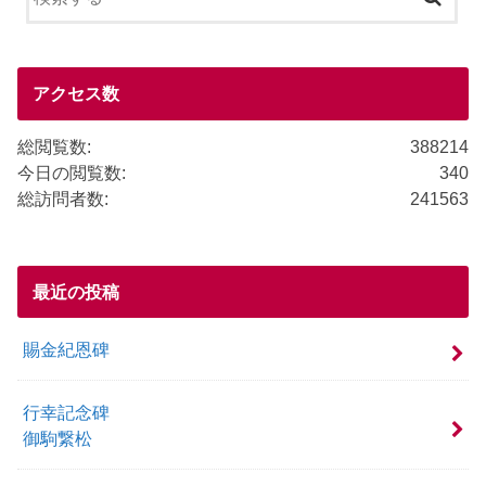
b
o
o
アクセス数
k
総閲覧数:
388214
今日の閲覧数:
340
総訪問者数:
241563
最近の投稿
賜金紀恩碑
行幸記念碑
御駒繋松