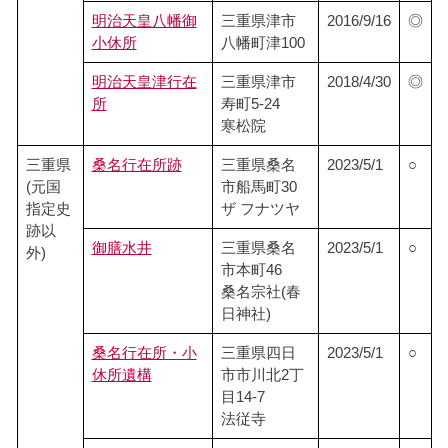
明治天皇八幡御
三重県津市
2016/9/16
◎
小休所
八幡町津100
明治天皇津行在
三重県津市
2018/4/30
◎
所
寿町5-24
寒松院
三重県
桑名行在所跡
三重県桑名
2023/5/1
○
(元国
市船馬町30
指定史
ザ フナツヤ
跡以
御膳水井
三重県桑名
2023/5/1
○
外)
市本町46
桑名宗社(春
日神社)
桑名行在所・小
三重県四日
2023/5/1
○
休所遺構
市市川北2丁
目14-7
法従寺