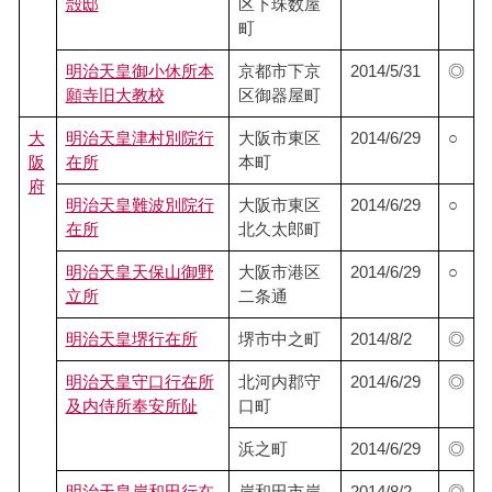
殻邸
区下珠数屋
町
明治天皇御小休所本
京都市下京
2014/5/31
◎
願寺旧大教校
区御器屋町
大
明治天皇津村別院行
大阪市東区
2014/6/29
○
阪
在所
本町
府
明治天皇難波別院行
大阪市東区
2014/6/29
○
在所
北久太郎町
明治天皇天保山御野
大阪市港区
2014/6/29
○
立所
二条通
明治天皇堺行在所
堺市中之町
2014/8/2
◎
明治天皇守口行在所
北河内郡守
2014/6/29
◎
及内侍所奉安所阯
口町
浜之町
2014/6/29
◎