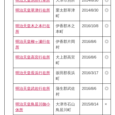
明治天皇別所行幸所
大津市別所
2014/8/30
◎
明治天皇草津行在所
栗太郡草津
2014/8/30
◎
町
明治天皇木之本行在
伊香郡木之
2016/10/8
◎
所
本町
明治天皇柳ヶ瀬行在
伊香郡片岡
2016/8/6
◎
所
村
明治天皇高宮行在所
犬上郡高宮
2016/8/6
◎
町
明治天皇長浜行在所
坂田郡長浜
2016/3/17
◎
町
明治天皇武佐行在所
蒲生郡武佐
2016/8/6
◎
村
明治天皇鳥居川御小
大津市石山
2015/8/14
×
休所
鳥居川町