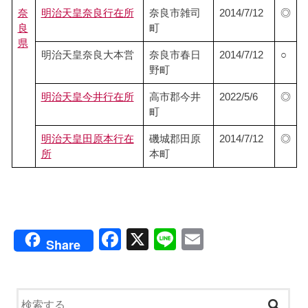
奈
明治天皇奈良行在所
奈良市雑司
2014/7/12
◎
良
町
県
明治天皇奈良大本営
奈良市春日
2014/7/12
○
野町
明治天皇今井行在所
高市郡今井
2022/5/6
◎
町
明治天皇田原本行在
磯城郡田原
2014/7/12
◎
所
本町
F
X
Li
E
Share
a
n
m
c
e
ail
e