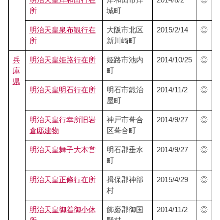
明治天皇岸和田行在
岸和田市岸
2014/8/2
◎
所
城町
明治天皇泉布観行在
大阪市北区
2015/2/14
◎
所
新川崎町
兵
明治天皇姫路行在所
姫路市池内
2014/10/25
◎
庫
町
県
明治天皇明石行在所
明石市鍛治
2014/11/2
◎
屋町
明治天皇行幸所旧岩
神戸市葺合
2014/9/27
◎
倉邸建物
区葺合町
明治天皇舞子大本営
明石郡垂水
2014/9/27
◎
町
明治天皇正條行在所
揖保郡神部
2015/4/29
◎
村
明治天皇御着御小休
飾磨郡御国
2014/11/2
◎