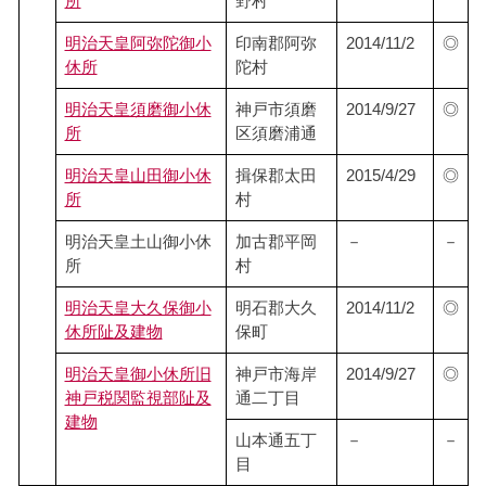
所
野村
明治天皇阿弥陀御小
印南郡阿弥
2014/11/2
◎
休所
陀村
明治天皇須磨御小休
神戸市須磨
2014/9/27
◎
所
区須磨浦通
明治天皇山田御小休
揖保郡太田
2015/4/29
◎
所
村
明治天皇土山御小休
加古郡平岡
－
－
所
村
明治天皇大久保御小
明石郡大久
2014/11/2
◎
休所阯及建物
保町
明治天皇御小休所旧
神戸市海岸
2014/9/27
◎
神戸税関監視部阯及
通二丁目
建物
山本通五丁
－
－
目