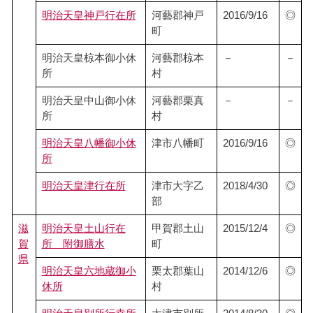
明治天皇神戸行在所
河藝郡神戸
2016/9/16
◎
町
明治天皇椋本御小休
河藝郡椋本
－
－
所
村
明治天皇中山御小休
河藝郡栗真
－
－
所
村
明治天皇八幡御小休
津市八幡町
2016/9/16
◎
所
明治天皇津行在所
津市大字乙
2018/4/30
◎
部
滋
明治天皇土山行在
甲賀郡土山
2015/12/4
◎
賀
所 附御膳水
町
県
明治天皇六地蔵御小
栗太郡葉山
2014/12/6
◎
休所
村