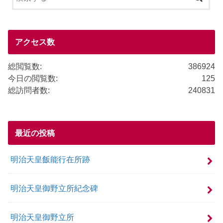
b
o
o
アクセス数
k
総閲覧数:
386924
今日の閲覧数:
125
総訪問者数:
240831
最近の投稿
明治天皇飯能行在所跡
明治天皇御野立所紀念碑
明治天皇御野立所