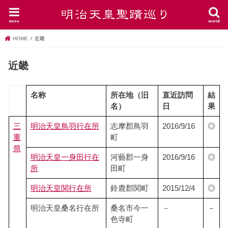
menu
search
HOME
近畿
近畿
名称
所在地（旧
直近訪問
結
名）
日
果
三
明治天皇鳥羽行在所
志摩郡鳥羽
2016/9/16
◎
重
町
県
明治天皇一身田行在
河藝郡一身
2016/9/16
◎
所
田町
明治天皇関行在所
鈴鹿郡関町
2015/12/4
◎
明治天皇桑名行在所
桑名市今一
－
－
色寺町