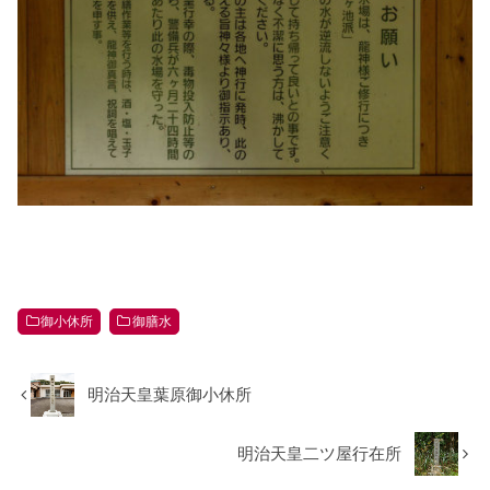
御小休所
御膳水
明治天皇葉原御小休所
明治天皇二ツ屋行在所