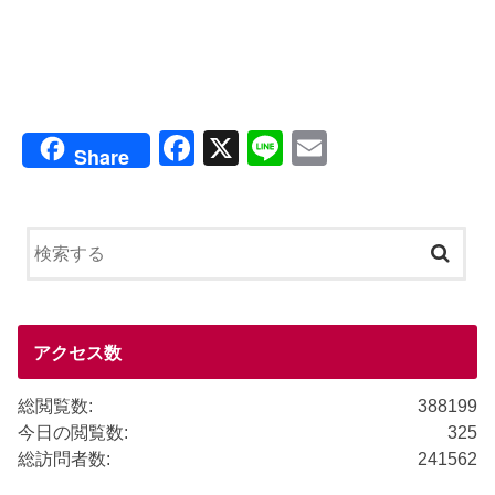
F
X
Li
E
Share
a
n
m
c
e
ail
e
b
o
o
アクセス数
k
総閲覧数:
388199
今日の閲覧数:
325
総訪問者数:
241562