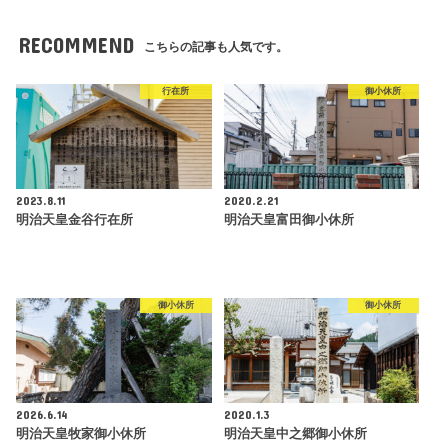
RECOMMEND
こちらの記事も人気です。
行在所
御小休所
2023.8.11
2020.2.21
明治天皇金谷行在所
明治天皇富田御小休所
御小休所
御小休所
2026.6.14
2020.1.3
明治天皇牧家御小休所
明治天皇中之郷御小休所