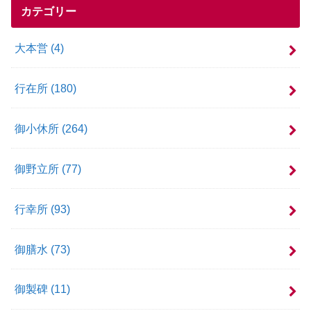
カテゴリー
大本営
(4)
行在所
(180)
御小休所
(264)
御野立所
(77)
行幸所
(93)
御膳水
(73)
御製碑
(11)