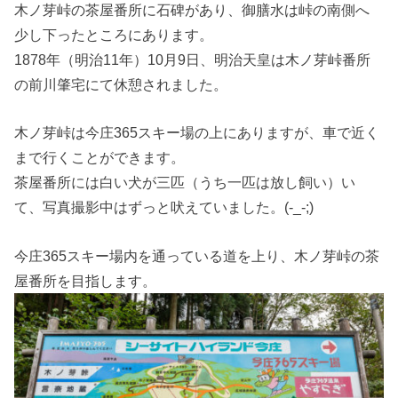
木ノ芽峠の茶屋番所に石碑があり、御膳水は峠の南側へ
少し下ったところにあります。
1878年（明治11年）10月9日、明治天皇は木ノ芽峠番所
の前川肇宅にて休憩されました。
木ノ芽峠は今庄365スキー場の上にありますが、車で近く
まで行くことができます。
茶屋番所には白い犬が三匹（うち一匹は放し飼い）い
て、写真撮影中はずっと吠えていました。(-_-;)
今庄365スキー場内を通っている道を上り、木ノ芽峠の茶
屋番所を目指します。