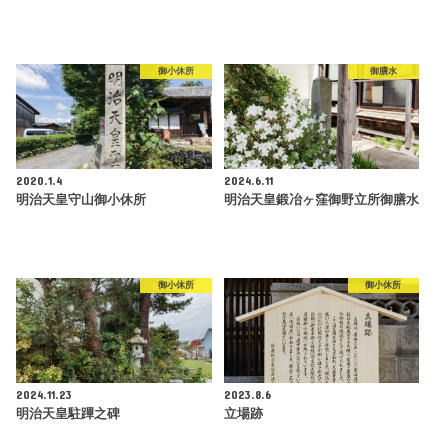
御小休所
御膳水
2020.1.4
2024.6.11
明治天皇守山御小休所
明治天皇鍛冶ヶ窪御野立所御膳水
御小休所
御小休所
2024.11.23
2023.8.6
明治天皇駐蹕之碑
立場跡