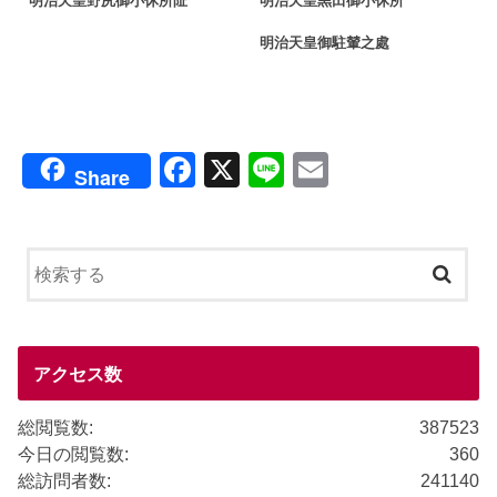
明治天皇野尻御小休所阯
明治天皇黒田御小休所
明治天皇御駐輦之處
F
X
Li
E
Share
a
n
m
c
e
ail
e
b
o
o
アクセス数
k
総閲覧数:
387523
今日の閲覧数:
360
総訪問者数:
241140