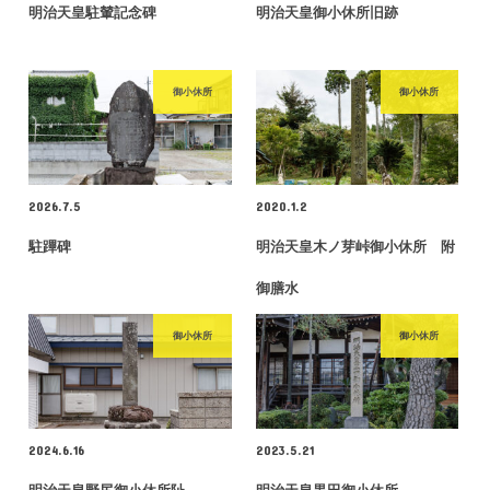
明治天皇駐輦記念碑
明治天皇御小休所旧跡
御小休所
御小休所
2026.7.5
2020.1.2
駐蹕碑
明治天皇木ノ芽峠御小休所 附
御膳水
御小休所
御小休所
2024.6.16
2023.5.21