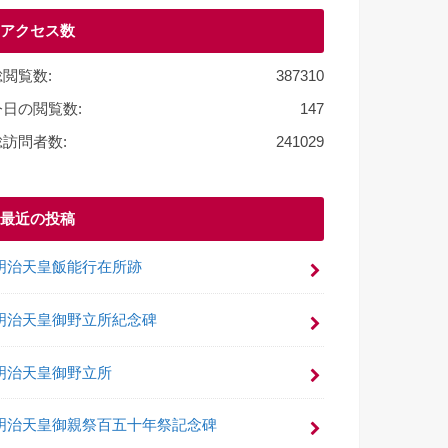
o
アクセス数
o
k
総閲覧数:
387310
今日の閲覧数:
147
総訪問者数:
241029
最近の投稿
明治天皇飯能行在所跡
明治天皇御野立所紀念碑
明治天皇御野立所
明治天皇御親祭百五十年祭記念碑