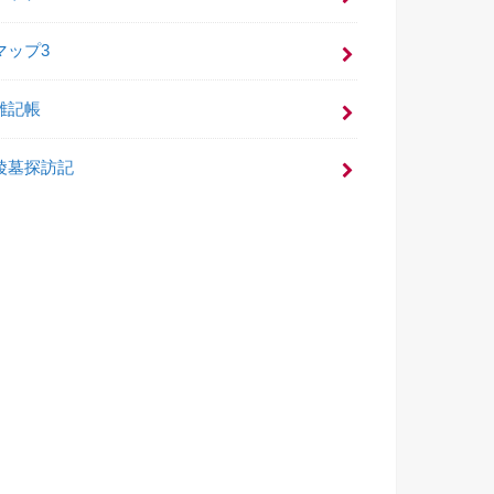
マップ3
雑記帳
陵墓探訪記