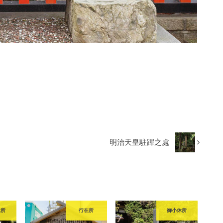
明治天皇駐蹕之處
休所
行在所
御小休所