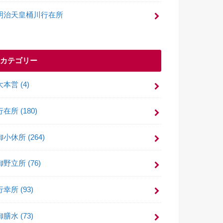
明治天皇桶川行在所
カテゴリー
大本営
(4)
行在所
(180)
御小休所
(264)
御野立所
(76)
行幸所
(93)
御膳水
(73)