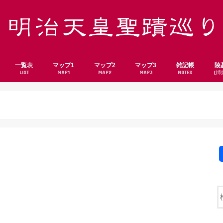
一覧表
マップ1
マップ2
マップ3
雑記帳
陵
LIST
MAP1
MAP2
MAP3
NOTES
(姉
北海道・東北
関東
中部
近畿
中国・四国・九州
北海道
青森県
岩手県
宮城県
秋田県
山形県
福島県
茨城県
栃木県
群馬県
埼玉県
千葉県
東京都
神奈川県
新潟県
富山県
石川県
福井県
山梨県
長野県
岐阜県
静岡県
愛知県
三重県
滋賀県
京都府
大阪府
兵庫県
奈良県
岡山県
広島県
山口県
香川県
福岡県
長崎県
熊本県
鹿児島県