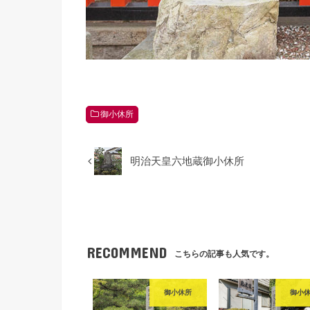
御小休所
明治天皇六地蔵御小休所
RECOMMEND
こちらの記事も人気です。
御小休所
御小