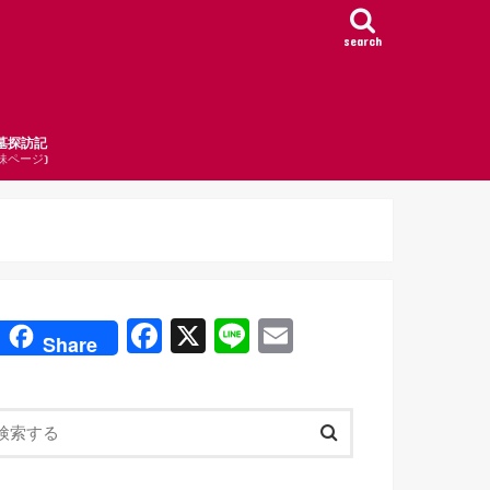
search
墓探訪記
妹ページ)
F
X
Li
E
Share
a
n
m
c
e
ail
e
b