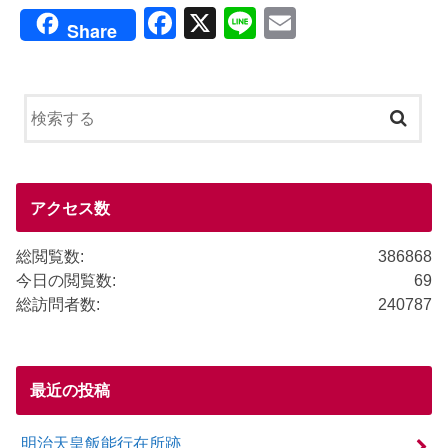
F
X
Li
E
Share
a
n
m
c
e
ail
e
b
o
o
アクセス数
k
総閲覧数:
386868
今日の閲覧数:
69
総訪問者数:
240787
最近の投稿
明治天皇飯能行在所跡