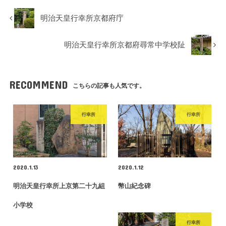
明治天皇行幸所京都府庁
明治天皇行幸所京都府尋常中学校阯
RECOMMEND
こちらの記事も人気です。
行幸所
行幸所
2020.1.13
2020.1.12
明治天皇行幸所上京第二十九組
幣山紀念碑
小学校
行幸所