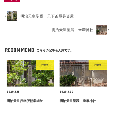
明治天皇聖躅 天下茶屋是斎屋
明治天皇聖躅 坐摩神社
RECOMMEND
こちらの記事も人気です。
行幸所
行幸所
2020.1.13
2020.1.20
明治天皇行幸所勧業場阯
明治天皇聖躅 坐摩神社