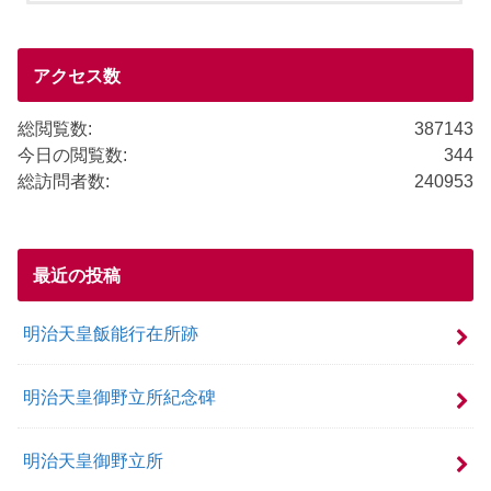
b
o
o
アクセス数
k
総閲覧数:
387143
今日の閲覧数:
344
総訪問者数:
240953
最近の投稿
明治天皇飯能行在所跡
明治天皇御野立所紀念碑
明治天皇御野立所