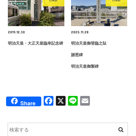
行幸所
行幸所
2019.12.30
2025.11.28
明治天皇・大正天皇臨幸記念碑
明治天皇御登臨之阯
謝恩碑
明治天皇御製碑
F
X
Li
E
Share
a
n
m
c
e
ail
e