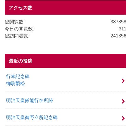
o
o
アクセス数
k
総閲覧数:
387858
今日の閲覧数:
311
総訪問者数:
241356
最近の投稿
行幸記念碑
御駒繋松
明治天皇飯能行在所跡
明治天皇御野立所紀念碑