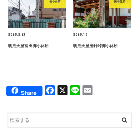
御小休所
御小休所
2020.2.21
2020.1.3
明治天皇富田御小休所
明治天皇磨針峠御小休所
F
X
Li
E
Share
a
n
m
c
e
ail
e
b