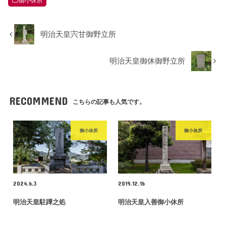
御小休所
明治天皇宍甘御野立所
明治天皇御休御野立所
RECOMMEND
こちらの記事も人気です。
御小休所
御小休所
2024.6.3
2019.12.16
明治天皇駐蹕之処
明治天皇入善御小休所