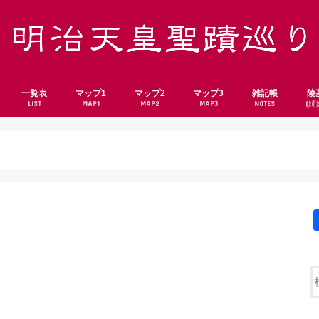
一覧表
マップ1
マップ2
マップ3
雑記帳
陵
LIST
MAP1
MAP2
MAP3
NOTES
(姉
北海道・東北
関東
中部
近畿
中国・四国・九州
北海道
青森県
岩手県
宮城県
秋田県
山形県
福島県
茨城県
栃木県
群馬県
埼玉県
千葉県
東京都
神奈川県
新潟県
富山県
石川県
福井県
山梨県
長野県
岐阜県
静岡県
愛知県
三重県
滋賀県
京都府
大阪府
兵庫県
奈良県
岡山県
広島県
山口県
香川県
福岡県
長崎県
熊本県
鹿児島県