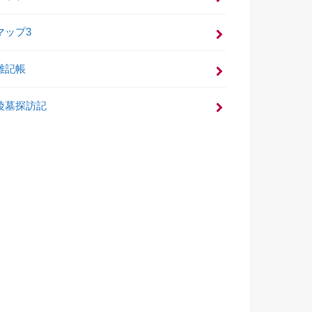
マップ3
雑記帳
陵墓探訪記