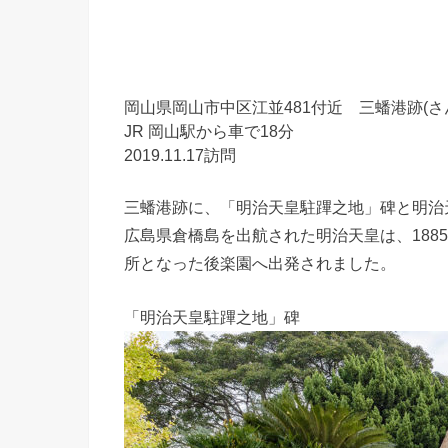
岡山県岡山市中区江並481付近 三蟠港跡(さ
JR 岡山駅から車で18分
2019.11.17訪問
三蟠港跡に、「明治天皇駐蹕之地」碑と明治
広島県倉橋島を出航された明治天皇は、188
所となった後楽園へ出発されました。
「明治天皇駐蹕之地」碑