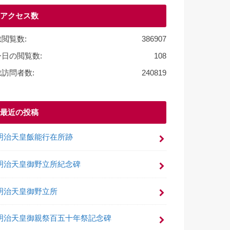
o
アクセス数
o
k
総閲覧数:
386907
今日の閲覧数:
108
総訪問者数:
240819
最近の投稿
明治天皇飯能行在所跡
明治天皇御野立所紀念碑
明治天皇御野立所
明治天皇御親祭百五十年祭記念碑