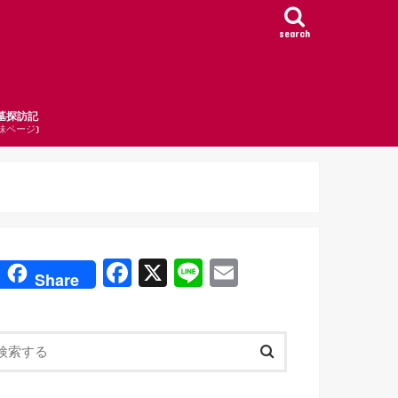
search
墓探訪記
妹ページ)
F
X
Li
E
Share
a
n
m
c
e
ail
e
b