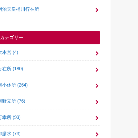
明治天皇桶川行在所
カテゴリー
大本営
(4)
行在所
(180)
御小休所
(264)
御野立所
(76)
行幸所
(93)
御膳水
(73)