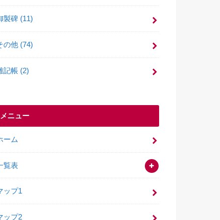
御製碑
(11)
その他
(74)
雑記帳
(2)
メニュー
ホーム
一覧表
マップ1
マップ2