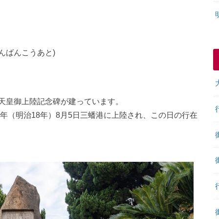
んばんこうあと)
天皇御上陸記念碑が建っています。
5年（明治18年）8月5日三蟠港に上陸され、この日の行在