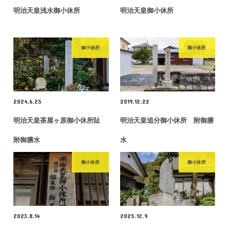
明治天皇浅水御小休所
明治天皇御小休所
御小休所
御小休所
2024.6.25
2019.12.22
明治天皇茶屋ヶ原御小休所阯
明治天皇追分御小休所 附御膳
附御膳水
水
御小休所
御小休所
2023.8.14
2025.12.9