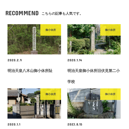
RECOMMEND
こちらの記事も人気です。
御小休所
御小休所
2020.2.9
2020.1.14
明治天皇八木山御小休所阯
明治天皇御小休所旧伏見第二小
学校
御小休所
御小休所
2020.1.1
2023.8.15