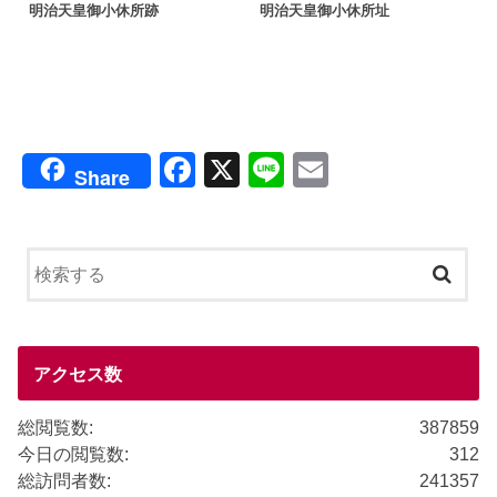
明治天皇御小休所跡
明治天皇御小休所址
F
X
Li
E
Share
a
n
m
c
e
ail
e
b
o
o
アクセス数
k
総閲覧数:
387859
今日の閲覧数:
312
総訪問者数:
241357