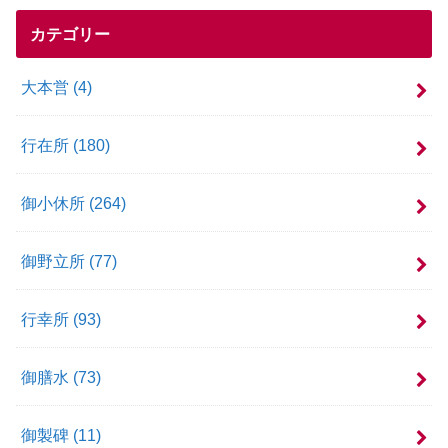
カテゴリー
大本営
(4)
行在所
(180)
御小休所
(264)
御野立所
(77)
行幸所
(93)
御膳水
(73)
御製碑
(11)