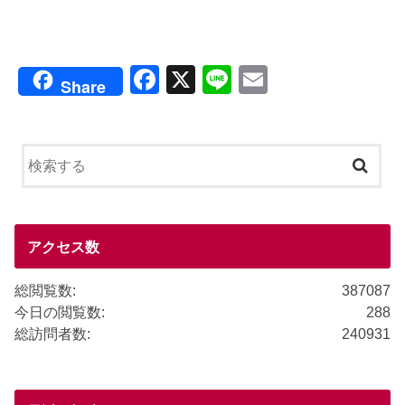
F
X
Li
E
Share
a
n
m
c
e
ail
e
b
o
o
アクセス数
k
総閲覧数:
387087
今日の閲覧数:
288
総訪問者数:
240931