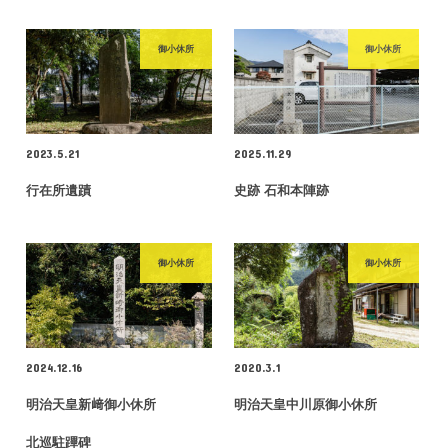
御小休所
御小休所
2023.5.21
2025.11.29
行在所遺蹟
史跡 石和本陣跡
御小休所
御小休所
2024.12.16
2020.3.1
明治天皇新﨑御小休所
明治天皇中川原御小休所
北巡駐蹕碑