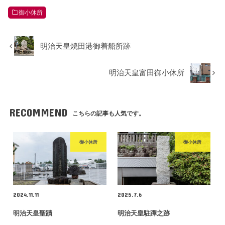
御小休所
明治天皇焼田港御着船所跡
明治天皇富田御小休所
RECOMMEND
こちらの記事も人気です。
御小休所
御小休所
2024.11.11
2025.7.6
明治天皇聖蹟
明治天皇駐蹕之跡