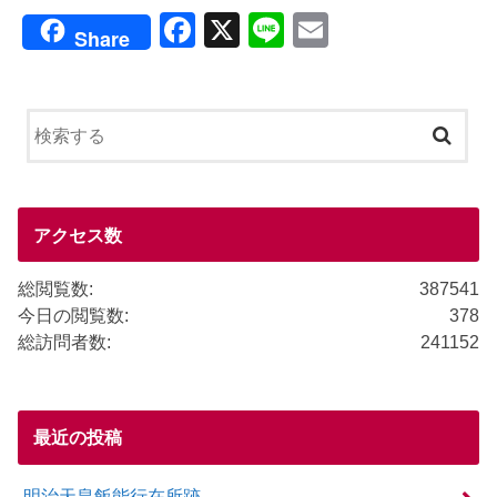
F
X
Li
E
Share
a
n
m
c
e
ail
e
b
o
o
アクセス数
k
総閲覧数:
387541
今日の閲覧数:
378
総訪問者数:
241152
最近の投稿
明治天皇飯能行在所跡