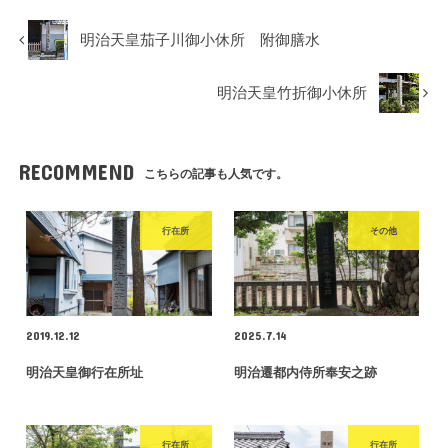
明治天皇茄子川御小休所 附御膳水
明治天皇竹折御小休所
RECOMMEND
こちらの記事も人気です。
行在所
その他
2019.12.12
2025.7.14
明治天皇御行在所址
明治遷都内侍所奉安之跡
行在所
行在所