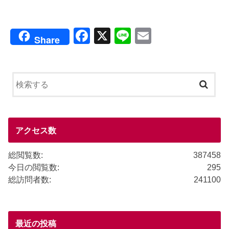
F
X
Li
E
Share
a
n
m
c
e
ail
e
b
o
o
アクセス数
k
総閲覧数:
387458
今日の閲覧数:
295
総訪問者数:
241100
最近の投稿