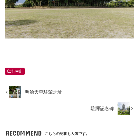
行幸所
明治天皇駐輦之址
駐蹕記念碑
RECOMMEND
こちらの記事も人気です。