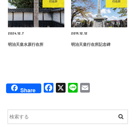
行在所
行在所
2024.12.7
2019.12.12
明治天皇水原行在所
明治天皇行在所記念碑
F
X
Li
E
Share
a
n
m
c
e
ail
e
b