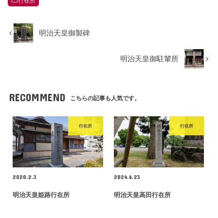
行在所
明治天皇御製碑
明治天皇御駐輦所
RECOMMEND
こちらの記事も人気です。
行在所
行在所
2020.2.3
2024.6.23
明治天皇姫路行在所
明治天皇高田行在所