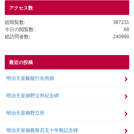
o
o
アクセス数
k
総閲覧数:
387231
今日の閲覧数:
68
総訪問者数:
240990
最近の投稿
明治天皇飯能行在所跡
明治天皇御野立所紀念碑
明治天皇御野立所
明治天皇御親祭百五十年祭記念碑