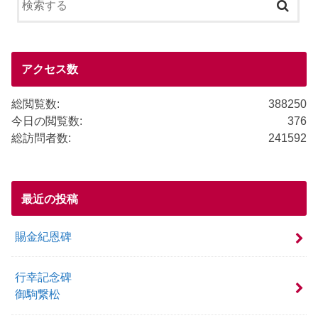
e
b
o
o
アクセス数
k
総閲覧数:
388250
今日の閲覧数:
376
総訪問者数:
241592
最近の投稿
賜金紀恩碑
行幸記念碑
御駒繋松