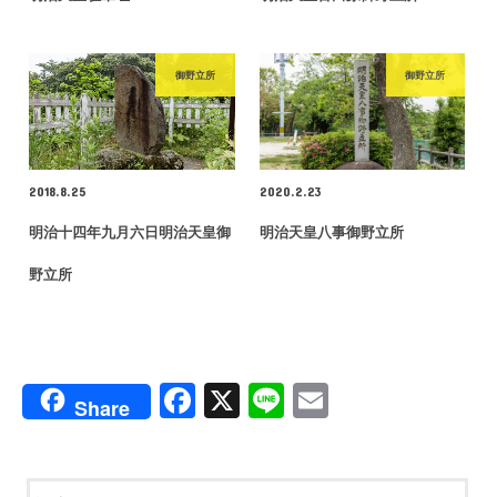
御野立所
御野立所
2018.8.25
2020.2.23
明治十四年九月六日明治天皇御
明治天皇八事御野立所
野立所
F
X
Li
E
Share
a
n
m
c
e
ail