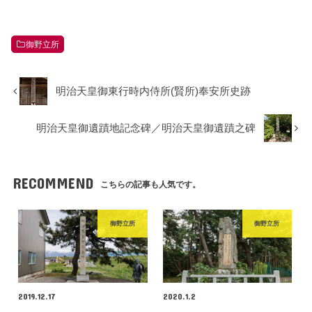
御野立所
明治天皇御東行時内侍所(賢所)奉安所史跡
明治天皇御遺蹟地記念碑／明治天皇御遺蹟之碑
RECOMMEND
こちらの記事も人気です。
御野立所
御野立所
2019.12.17
2020.1.2