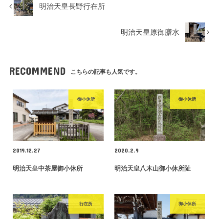
明治天皇長野行在所
明治天皇原御膳水
RECOMMEND
こちらの記事も人気です。
御小休所
御小休所
2019.12.27
2020.2.9
明治天皇中茶屋御小休所
明治天皇八木山御小休所阯
行在所
御小休所