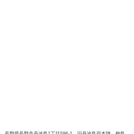
長野県長野市丹波島1丁目596-1 旧丹波島宿本陣 柳島