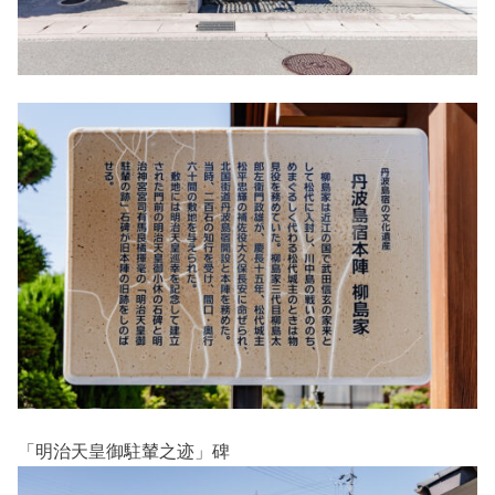
「明治天皇御駐輦之迹」碑