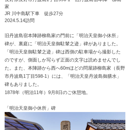
家
JR 川中島駅下車 徒歩27分
2024.5.14訪問
旧丹波島宿本陣跡柳島家の門前に「明治天皇御小休所」
碑が、裏庭に「明治天皇御駐輦之迹」碑がありました。
「明治天皇御駐輦之迹」碑は西側の駐車場から撮影した
のですが、側面しか写らず正面の文字は読めませんでし
た。また、本陣跡から西へ60mほどの問屋跡柳島家（長野
市丹波島1丁目598-1）には、「明治天皇丹波島御膳水」
碑もありました。
1878年（明治11年）9月8日のご休憩地。
「明治天皇御小休所」碑