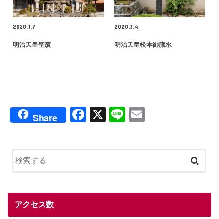
2020.1.7
2020.3.4
明治天皇聖蹟
明治天皇松本御膳水
F
X
Li
E
Share
a
n
m
c
e
ail
e
b
o
o
アクセス数