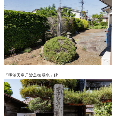
「明治天皇丹波島御膳水」碑