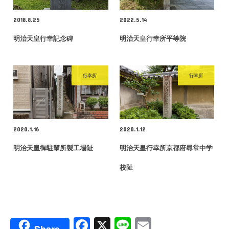
2018.8.25
2022.5.14
明治天皇行幸記念碑
明治天皇行幸所平等院
行幸所
行幸所
2020.1.16
2020.1.12
明治天皇御駐輦所製工場阯
明治天皇行幸所京都府尋常中学
校阯
F
X
Li
E