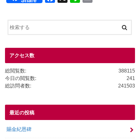
Share
a
n
m
c
e
ail
e
b
o
o
アクセス数
k
総閲覧数:
388115
今日の閲覧数:
241
総訪問者数:
241503
最近の投稿
賜金紀恩碑