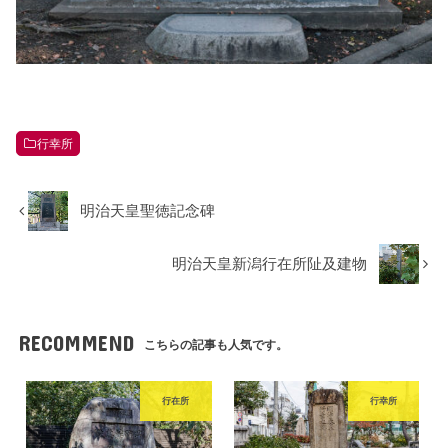
行幸所
明治天皇聖徳記念碑
明治天皇新潟行在所阯及建物
RECOMMEND
こちらの記事も人気です。
行在所
行幸所