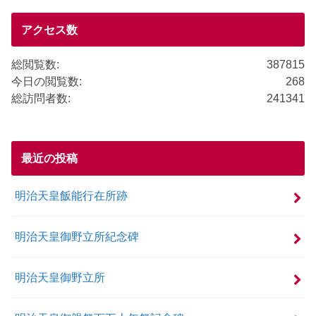
o
o
アクセス数
k
総閲覧数:
387815
今日の閲覧数:
268
総訪問者数:
241341
最近の投稿
明治天皇飯能行在所跡
明治天皇御野立所紀念碑
明治天皇御野立所