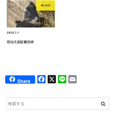
御小休所
2020.3.1
明治天皇駐輦所碑
F
X
Li
E
Share
a
n
m
c
e
ail
e
b