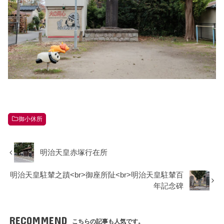
御小休所
明治天皇赤塚行在所
明治天皇駐輦之蹟<br>御座所阯<br>明治天皇駐輦百
年記念碑
RECOMMEND
こちらの記事も人気です。