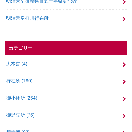
明治天皇御親祭百五十年祭記念碑
明治天皇桶川行在所
カテゴリー
大本営
(4)
行在所
(180)
御小休所
(264)
御野立所
(76)
行幸所
(93)