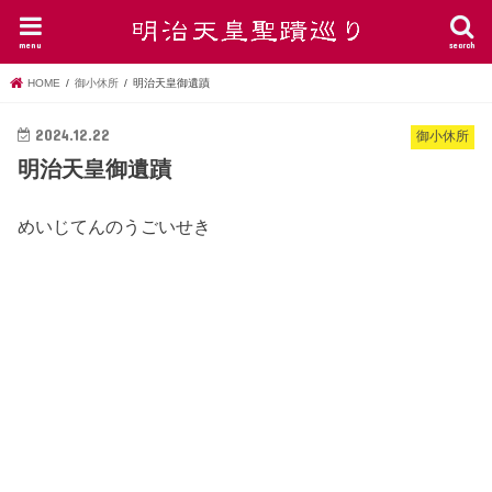
menu
search
HOME
御小休所
明治天皇御遺蹟
2024.12.22
御小休所
明治天皇御遺蹟
めいじてんのうごいせき