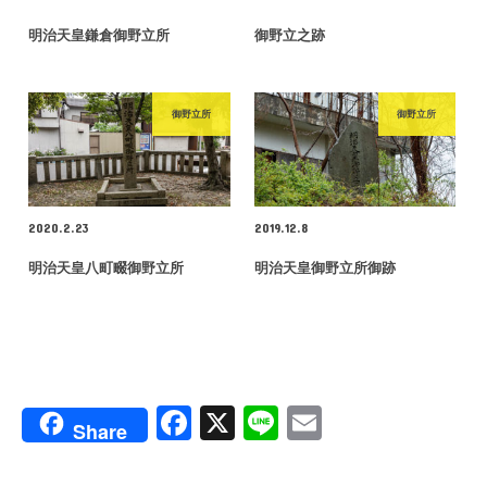
明治天皇鎌倉御野立所
御野立之跡
御野立所
御野立所
2020.2.23
2019.12.8
明治天皇八町畷御野立所
明治天皇御野立所御跡
F
X
Li
E
Share
a
n
m