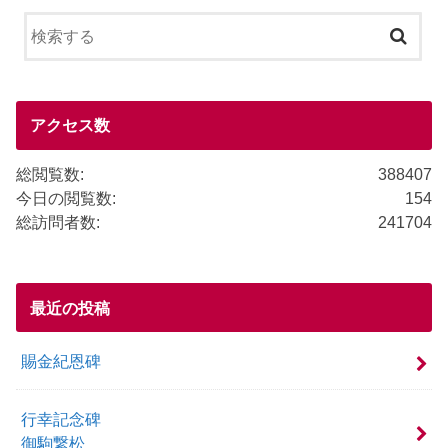
c
e
ail
e
b
o
o
アクセス数
k
総閲覧数:
388407
今日の閲覧数:
154
総訪問者数:
241704
最近の投稿
賜金紀恩碑
行幸記念碑
御駒繋松