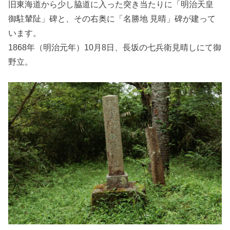
旧東海道から少し脇道に入った突き当たりに「明治天皇
御駐輦阯」碑と、その右奥に「名勝地 見晴」碑が建って
います。
1868年（明治元年）10月8日、長坂の七兵衛見晴しにて御
野立。