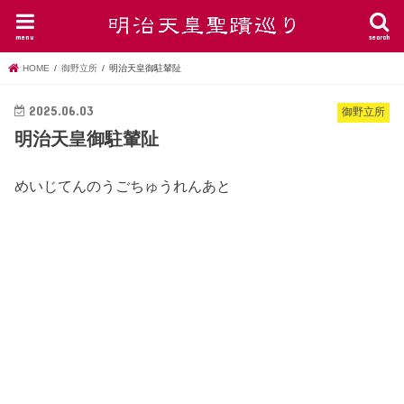
menu
search
HOME
御野立所
明治天皇御駐輦阯
2025.06.03
御野立所
明治天皇御駐輦阯
めいじてんのうごちゅうれんあと