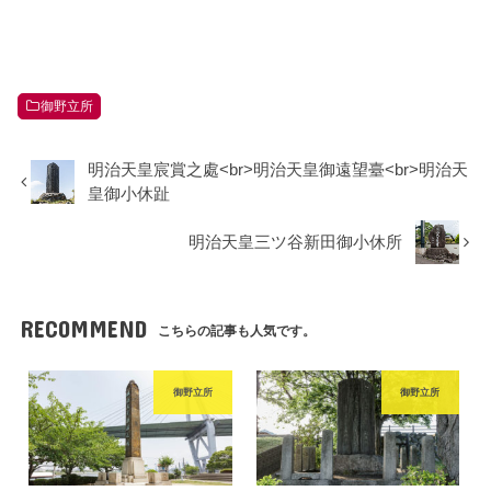
御野立所
明治天皇宸賞之處<br>明治天皇御遠望臺<br>明治天
皇御小休趾
明治天皇三ツ谷新田御小休所
RECOMMEND
こちらの記事も人気です。
御野立所
御野立所