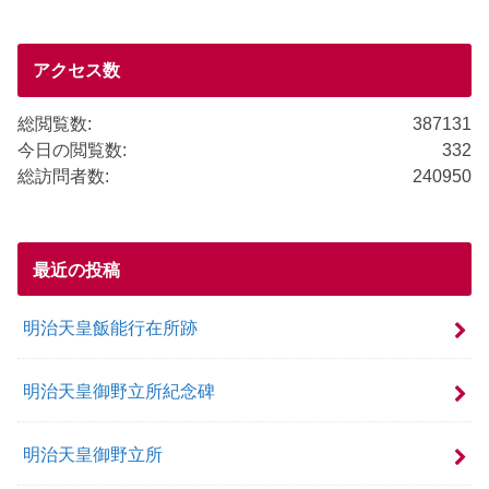
b
o
o
アクセス数
k
総閲覧数:
387131
今日の閲覧数:
332
総訪問者数:
240950
最近の投稿
明治天皇飯能行在所跡
明治天皇御野立所紀念碑
明治天皇御野立所