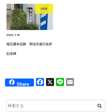
行在所
2025.7.10
稲元屋本店跡 明治天皇行在所
記念碑
F
X
Li
E
Share
a
n
m
c
e
ail
e