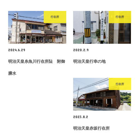
行在所
行在所
2024.6.29
2020.2.9
明治天皇糸魚川行在所阯 附御
明治天皇行幸の地
膳水
行在所
2023.8.2
明治天皇赤坂行在所