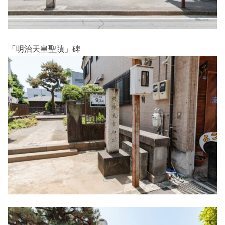
「明治天皇聖蹟」碑