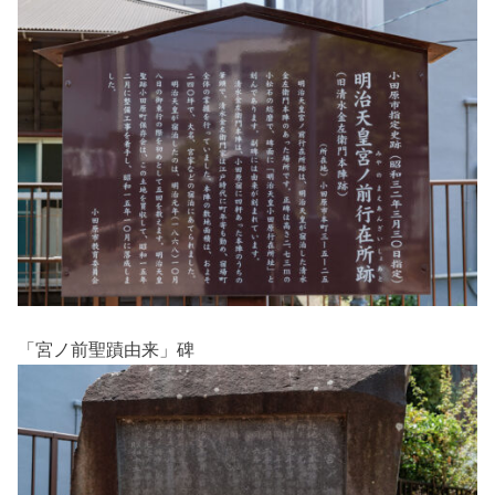
「宮ノ前聖蹟由来」碑