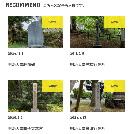
RECOMMEND
こちらの記事も人気です。
行在所
行在所
2024.12.5
2018.9.17
明治天皇駐蹕碑
明治天皇島松行在所
大本営
行在所
2020.2.2
2024.6.23
明治天皇舞子大本営
明治天皇高田行在所