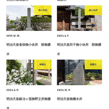
御小休所
御小休所
2019.12.18
2024.6.9
明治天皇沓掛御小休所 附御膳
明治天皇田子御小休所 附御膳
水
水
御膳水
御膳水
2024.6.11
2024.12.11
明治天皇鍛冶ヶ窪御野立所御膳
明治天皇御膳水井
水