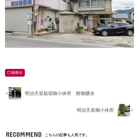
御膳水
明治天皇鼠宿御小休所 附御膳水
明治天皇御小休所
RECOMMEND
こちらの記事も人気です。