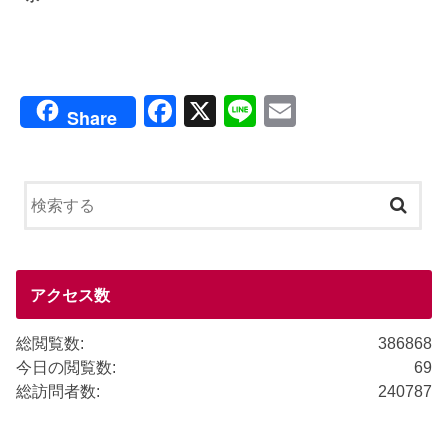
F
X
Li
E
Share
a
n
m
c
e
ail
e
b
o
o
アクセス数
k
総閲覧数:
386868
今日の閲覧数:
69
総訪問者数:
240787