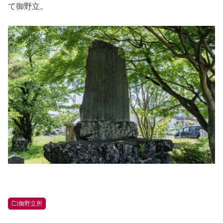
て御野立。
御野立所