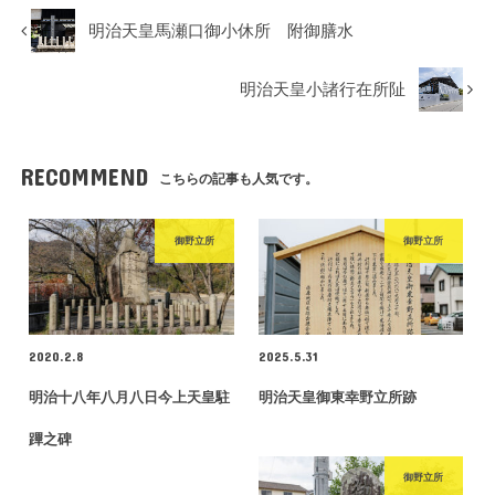
明治天皇馬瀬口御小休所 附御膳水
明治天皇小諸行在所阯
RECOMMEND
こちらの記事も人気です。
御野立所
御野立所
2020.2.8
2025.5.31
明治十八年八月八日今上天皇駐
明治天皇御東幸野立所跡
蹕之碑
御野立所