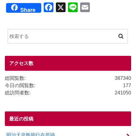
F
X
Li
E
Share
a
n
m
c
e
ail
e
b
o
o
アクセス数
k
総閲覧数:
387340
今日の閲覧数:
177
総訪問者数:
241050
最近の投稿
明治天皇飯能行在所跡