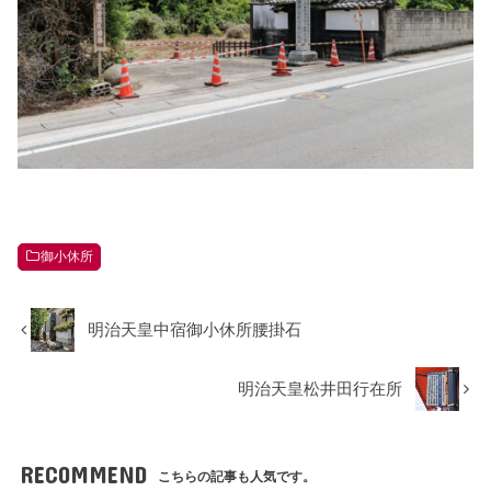
御小休所
明治天皇中宿御小休所腰掛石
明治天皇松井田行在所
RECOMMEND
こちらの記事も人気です。