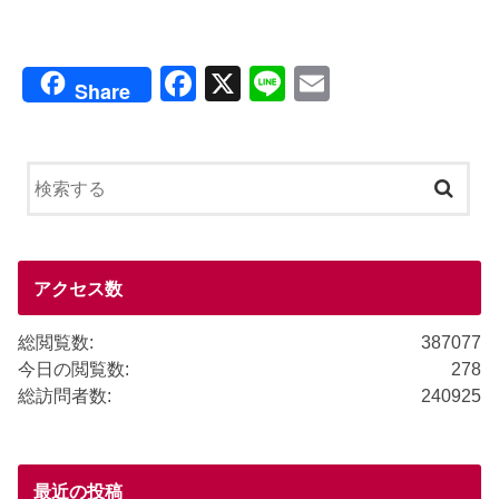
F
X
Li
E
Share
a
n
m
c
e
ail
e
b
o
o
アクセス数
k
総閲覧数:
387077
今日の閲覧数:
278
総訪問者数:
240925
最近の投稿