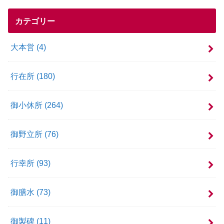
カテゴリー
大本営
(4)
行在所
(180)
御小休所
(264)
御野立所
(76)
行幸所
(93)
御膳水
(73)
御製碑
(11)