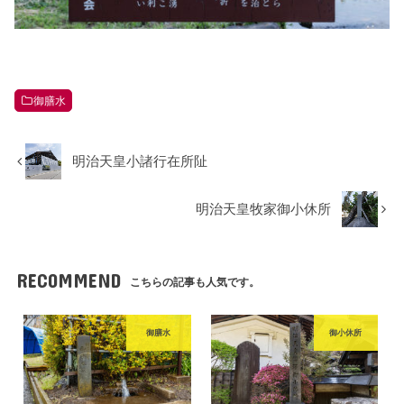
御膳水
明治天皇小諸行在所阯
明治天皇牧家御小休所
RECOMMEND
こちらの記事も人気です。
御膳水
御小休所