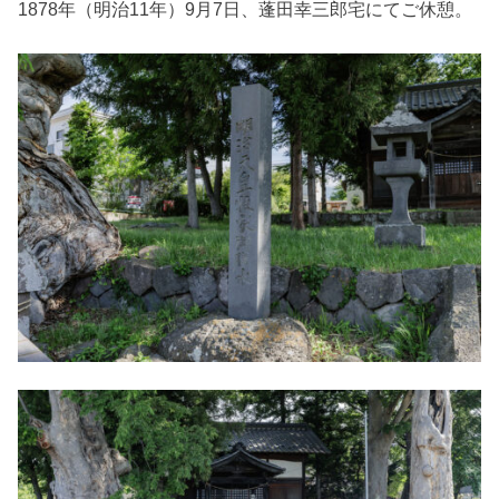
1878年（明治11年）9月7日、蓬田幸三郎宅にてご休憩。