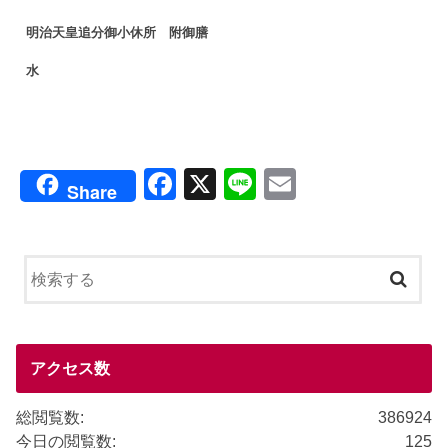
明治天皇追分御小休所 附御膳
水
F
X
Li
E
Share
a
n
m
c
e
ail
e
b
o
o
アクセス数
k
総閲覧数:
386924
今日の閲覧数:
125